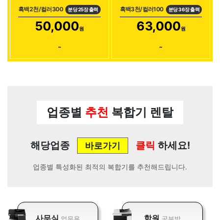
흑백2천/컬러300
흑백3천/컬러100
분당 25장 출력
분당 36장 출력
50,000
63,000
원
원
~
~
업종별
추천
복합기 렌탈
해당업종
클릭
하세요!
바로가기
업종별 특성화된 최적의 복합기를 추천해드립니다.
사무실
학원
업무용
공부방