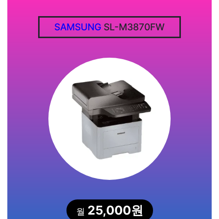
SAMSUNG
SL-M3870FW
25,000원
월