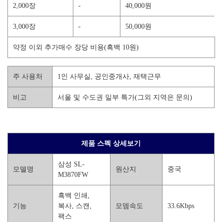
2,000장
-
40,000원
3,000장
-
50,000원
약정 이외 추가매수 장당 비용(흑백 10원)
주 사용처
1인 사무실, 공인중개사, 재택근무
비고
서울 및 수도권 일부 특가(그외 지역은 문의)
제품 스펙 상세보기
삼성 SL-
모델명
원산지
중국
M3870FW
흑백 인쇄,
기능
복사, 스캔,
모뎀속도
33.6Kbps
팩스