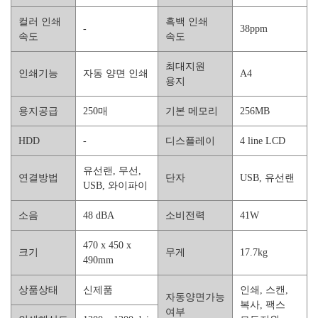
컬러 인쇄
흑백 인쇄
-
38ppm
속도
속도
최대지원
인쇄기능
자동 양면 인쇄
A4
용지
용지공급
250매
기본 메모리
256MB
HDD
-
디스플레이
4 line LCD
유선랜, 무선,
연결방법
단자
USB, 유선랜
USB, 와이파이
소음
48 dBA
소비전력
41W
470 x 450 x
크기
무게
17.7kg
490mm
상품상태
신제품
인쇄, 스캔,
자동양면가능
복사, 팩스
여부