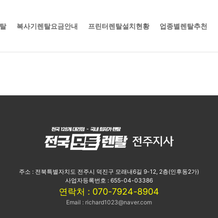
렌탈
복사기렌탈요금안내
프린터렌탈설치현황
업종별렌탈추천
주소 : 전북특별자치도 전주시 덕진구 모래내6길 9-12, 2층(인후동2가)
사업자등록번호 : 655-04-03386
연락처 : 070-7924-8904
Email : richard1023@naver.com