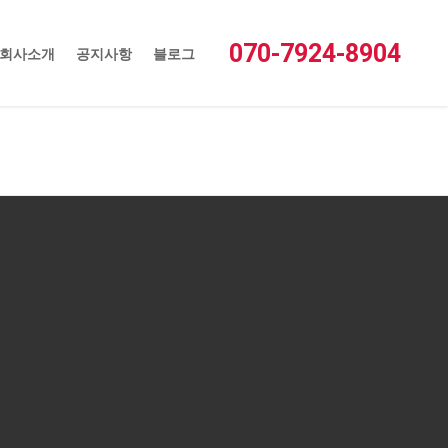
새글
접속자
1
1:1문의
FAQ
로그인
회원가입
070-7924-8904
회사소개
공지사항
블로그