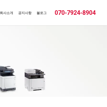
새글
접속자
1
1:1문의
FAQ
로그인
회원가입
070-7924-8904
회사소개
공지사항
블로그