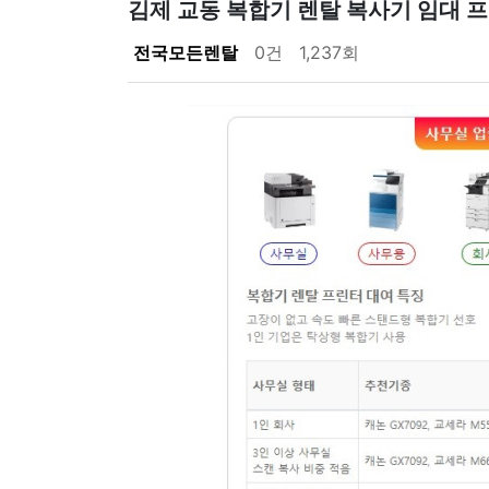
김제 교동 복합기 렌탈 복사기 임대 
전국모든렌탈
0건
1,237회