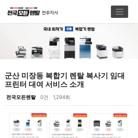
군산 미장동 복합기 렌탈 복사기 임대
프린터 대여 서비스 소개
페이지 정보
전국모든렌탈
0건
1,294회
본문